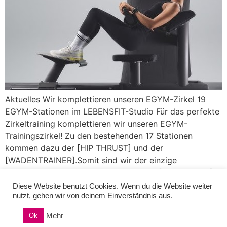
Aktuelles Wir komplettieren unseren EGYM-Zirkel 19
EGYM-Stationen im LEBENSFIT-Studio Für das perfekte
Zirkeltraining komplettieren wir unseren EGYM-
Trainingszirkel! Zu den bestehenden 17 Stationen
kommen dazu der [HIP THRUST] und der
[WADENTRAINER].Somit sind wir der einzige
Komplettanbieter der Oststeiermark! Im [HIP THRUST]
trainierst du Muskelgruppen des Unterkörpers mit Fokus
Diese Website benutzt Cookies. Wenn du die Website weiter
nutzt, gehen wir von deinem Einverständnis aus.
auf den Gesäßmuskeln (Gluteus) und der hinteren
Oberschenkelmuskulatur. […]
Mehr
Ok